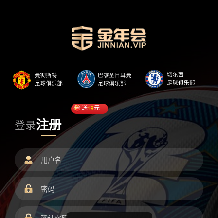
送
18
元
注册
登录