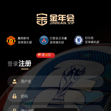
送
18
元
注册
登录