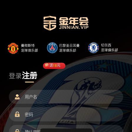
送
18
元
注册
登录